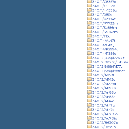
340.11/C8357o
340.11/G516m
340.11/H4336p
340.11/J559s
340.11/K2994t
340.11/P7733m
340.11/Sa556m
340.11/Sa942m
340.11/T15c
340.114/At47t
340.114/G181j
340.114/K2994q
340.114/R356d
340.12(035)/R2431f
340.12(082.2)/Es881a
340.12(866)/R177c
340.12(8=6)/Es883f
340.12/A958t
340.12/Al142c
340.12/Al279d
340.12/Al866s
340.12/An85p
340.12/An85r
340.12/At47d
340.12/At47p
340.12/At47s
340.12/Au769o
340.12/Au769s
340.12/B6307p
340.12/B879p