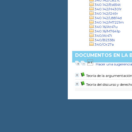
340.142/C827c
340.142/Es654t
340.142/H4301r
340.142/I249r
340.142/L8814d
340.142/M7221m
340.16/At47u
340.16/M7641p
340/At47i
340/B2338i
340/Or27a
DOCUMENTOS EN LA BI
Hacer una sugerenci
Teoría de la argumentación 
Teoría del discurso y dere