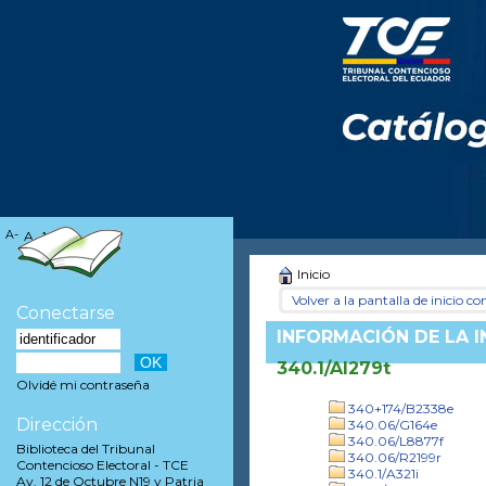
A-
A
A+
Inicio
Volver a la pantalla de inicio con
Conectarse
INFORMACIÓN DE LA 
340.1/Al279t
Olvidé mi contraseña
340+174/B2338e
Dirección
340.06/G164e
340.06/L8877f
Biblioteca del Tribunal
340.06/R2199r
Contencioso Electoral - TCE
340.1/A321i
Av. 12 de Octubre N19 y Patria