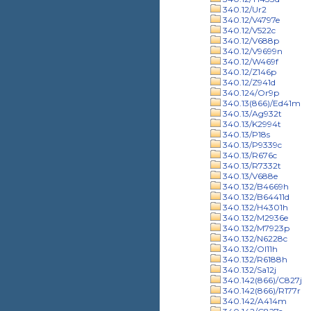
340.12/Ur2
340.12/V4797e
340.12/V522c
340.12/V688p
340.12/V9699n
340.12/W469f
340.12/Z146p
340.12/Z941d
340.124/Or9p
340.13(866)/Ed41m
340.13/Ag932t
340.13/K2994t
340.13/P18s
340.13/P9339c
340.13/R676c
340.13/R7332t
340.13/V688e
340.132/B4669h
340.132/B64411d
340.132/H4301h
340.132/M2936e
340.132/M7923p
340.132/N6228c
340.132/Ol11h
340.132/R6188h
340.132/Sa12j
340.142(866)/C827j
340.142(866)/R177r
340.142/A414m