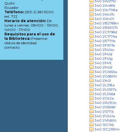
340.1/Al279c
Quito
340.1/An85l
Ecuador
340.1/Ar798a
Teléfono:
(593-2) 381 5000
340.1/At47c
ext. 722
340.1/At47r
Horario de atención:
De
340.1/B2788n
lunes a viernes: 08H00 - 13h00,
340.1/B6307t
14h00 - 17H00
340.1/C1758d
Requisitos para el uso de
340.1/C1776a
la Biblioteca:
Presentar
340.1/E779k
cédula de identidad
340.1/F397e
contacto
340.1/F414c
340.1/F41d
340.1/F41g
340.1/F41t
340.1/F43f
340.1/G1653a
340.1/G5899i
340.1/Ih2l
340.1/L318a
340.1/L9597s
340.1/L966d
340.1/Ot2a
340.1/R2192c
340.1/S1598f
340.1/S773i
340.1/V241a
340.1/V9699i
340.11/C116i
340.11/C2159m