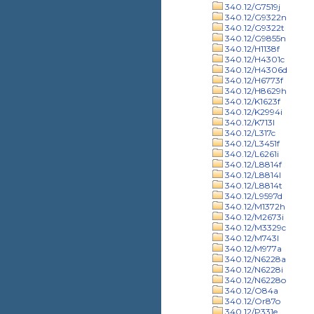
340.12/G7519j
340.12/G9322n
340.12/G9322t
340.12/G9855n
340.12/H1138f
340.12/H4301c
340.12/H4306d
340.12/H6773f
340.12/H8629h
340.12/K1623f
340.12/K2994i
340.12/K713l
340.12/L317c
340.12/L3451f
340.12/L6261i
340.12/L8814f
340.12/L8814l
340.12/L8814t
340.12/L9597d
340.12/M1372h
340.12/M2673i
340.12/M3329c
340.12/M743l
340.12/M977a
340.12/N6228a
340.12/N6228i
340.12/N6228o
340.12/O84a
340.12/Or87o
340.12/P331e