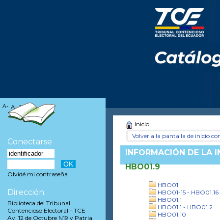
A-
A
A+
Inicio
Volver a la pantalla de inicio con
Conectarse
INFORMACIÓN DE LA 
HBO01.9
Olvidé mi contraseña
HBO01
Dirección
HBO01-15 - HBO01.16
HBO01.1
Biblioteca del Tribunal
HBO01.1 - HBO01.2
Contencioso Electoral - TCE
HBO01.10
Av. 12 de Octubre N19 y Patria