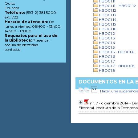
HBO01.11
Quito
HBO01.11 - HBO01.12
Ecuador
HBO01.12
Teléfono:
(593-2) 381 5000
HBO01.13
ext. 722
HBO01.14
Horario de atención:
De
HBO01.15
lunes a viernes: 08H00 - 13h00,
HBO01.16
14h00 - 17H00
HBO01.2
Requisitos para el uso de
HBO01.3
la Biblioteca:
Presentar
HBO01.4
cédula de identidad
HBO01.5
contacto
HBO01.5 - HBO01.6
HBO01.6
HBO01.7
HBO01.7 - HBO01.8
HBO01.8
DOCUMENTOS EN LA B
Hacer una sugerenci
n°. 7 - diciembre 2014 - D
Electoral. Instituto de la Democra