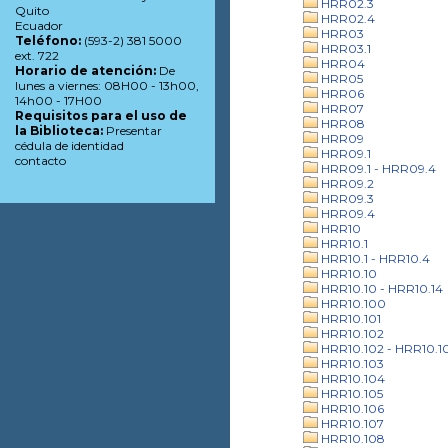
HRR02.3
Quito
HRR02.4
Ecuador
HRR03
Teléfono:
(593-2) 381 5000
HRR03.1
ext. 722
HRR04
Horario de atención:
De
HRR05
lunes a viernes: 08H00 - 13h00,
HRR06
14h00 - 17H00
HRR07
Requisitos para el uso de
HRR08
la Biblioteca:
Presentar
HRR09
cédula de identidad
HRR09.1
contacto
HRR09.1 - HRR09.4
HRR09.2
HRR09.3
HRR09.4
HRR10
HRR10.1
HRR10.1 - HRR10.4
HRR10.10
HRR10.10 - HRR10.14
HRR10.100
HRR10.101
HRR10.102
HRR10.102 - HRR10.1
HRR10.103
HRR10.104
HRR10.105
HRR10.106
HRR10.107
HRR10.108