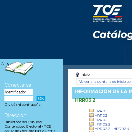
A-
A
A+
Inicio
Volver a la pantalla de inicio con
Conectarse
INFORMACIÓN DE LA 
HRR03.2
Olvidé mi contraseña
HRR01
Dirección
HRR02
HRR02.1
Biblioteca del Tribunal
HRR02.2
Contencioso Electoral - TCE
HRR02.2 - HRR02.4
Av. 12 de Octubre N19 y Patria