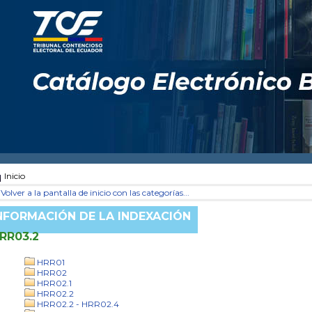
Inicio
Volver a la pantalla de inicio con las categorías...
NFORMACIÓN DE LA INDEXACIÓN
RR03.2
HRR01
HRR02
HRR02.1
HRR02.2
HRR02.2 - HRR02.4