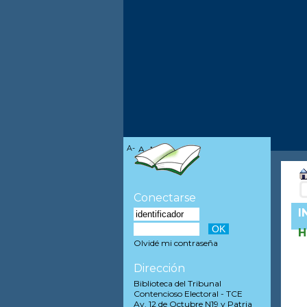
A-
A
A+
Conectarse
I
H
Olvidé mi contraseña
Dirección
Biblioteca del Tribunal
Contencioso Electoral - TCE
Av. 12 de Octubre N19 y Patria