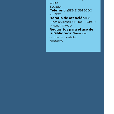
Quito
Ecuador
Teléfono:
(593-2) 381 5000
ext. 722
Horario de atención:
De
lunes a viernes: 08H00 - 13h00,
14h00 - 17H00
Requisitos para el uso de
la Biblioteca:
Presentar
cédula de identidad
contacto