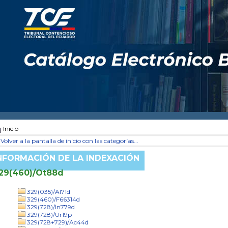
Inicio
Volver a la pantalla de inicio con las categorías...
NFORMACIÓN DE LA INDEXACIÓN
29(460)/Ot88d
329(035)/Al71d
329(460)/F66314d
329(728)/In779d
329(728)/Ur19p
329(728+729)/Ac44d