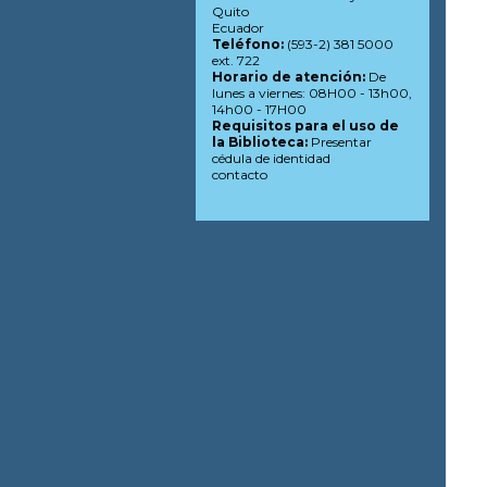
Quito
Ecuador
Teléfono:
(593-2) 381 5000
ext. 722
Horario de atención:
De
lunes a viernes: 08H00 - 13h00,
14h00 - 17H00
Requisitos para el uso de
la Biblioteca:
Presentar
cédula de identidad
contacto