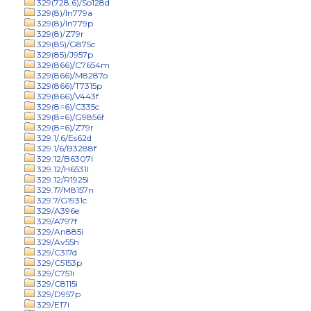
329(728.6)/So128d
329(8)/In779a
329(8)/In779p
329(8)/Z79r
329(85)/G875c
329(85)/J957p
329(866)/C7654m
329(866)/M8287o
329(866)/T7315p
329(866)/V443f
329(8=6)/C335c
329(8=6)/G9856f
329(8=6)/Z79r
329.1/.6/Es62d
329.1/6/B3288f
329.12/B6307l
329.12/H6531l
329.12/R1925l
329.17/M8157n
329.7/G1931c
329/A396e
329/A797f
329/An885i
329/Av55h
329/C317d
329/C5153p
329/C751i
329/C8115i
329/D957p
329/E17i