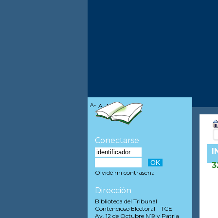
A-
A
A+
Conectarse
I
3
Olvidé mi contraseña
Dirección
Biblioteca del Tribunal
Contencioso Electoral - TCE
Av. 12 de Octubre N19 y Patria