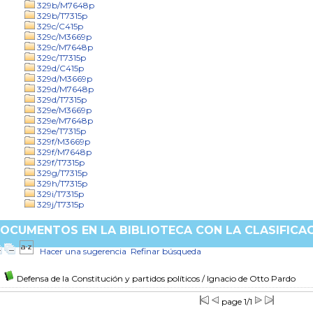
329b/M7648p
329b/T7315p
329c/C415p
329c/M3669p
329c/M7648p
329c/T7315p
329d/C415p
329d/M3669p
329d/M7648p
329d/T7315p
329e/M3669p
329e/M7648p
329e/T7315p
329f/M3669p
329f/M7648p
329f/T7315p
329g/T7315p
329h/T7315p
329i/T7315p
329j/T7315p
OCUMENTOS EN LA BIBLIOTECA CON LA CLASIFICAC
Hacer una sugerencia
Refinar búsqueda
Defensa de la Constitución y partidos políticos
/ Ignacio de Otto Pardo
page 1/1