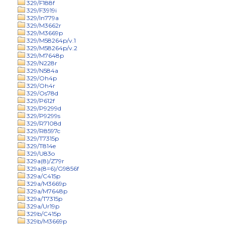
329/F188f
329/F3919i
329/In779a
329/M3662r
329/M3669p
329/M58264p/v.1
329/M58264p/v.2
329/M7648p
329/N228r
329/N584a
329/Oh4p
329/Oh4r
329/Os78d
329/P612f
329/P9299d
329/P9299s
329/R7108d
329/R8597c
329/T7315p
329/T814e
329/U83o
329a(8)/Z79r
329a(8=6)/G9856f
329a/C415p
329a/M3669p
329a/M7648p
329a/T7315p
329a/Ur19p
329b/C415p
329b/M3669p