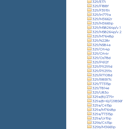
329/E17i
329/F188f
329/F3919i
329/In779a
329/M3662r
329/M3669p
329/M58264p/v.1
329/M58264p/v.2
329/M7648p
329/N228r
329/N584a
329/Oh4p
329/Oh4r
329/Os78d
329/P612f
329/P9299d
329/P9299s
329/R7108d
329/R8597c
329/T7315p
329/T814e
329/U83o
329a(8)/Z79r
329a(8=6)/G9856f
329a/C415p
329a/M7648p
329a/T7315p
329a/Ur19p
329b/C415p
329b/M3669p