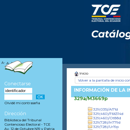
A-
A
A+
Inicio
Volver a la pantalla de inicio con
Conectarse
INFORMACIÓN DE LA 
329a/M3669p
Olvidé mi contraseña
329(035)/Al71d
Dirección
329(460)/F66314d
329(460)/Ot88d
Biblioteca del Tribunal
329(728)/In779d
Contencioso Electoral - TCE
329(728)/Ur19p
Av. 12 de Octubre N19 y Patria