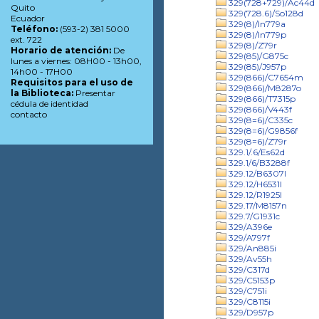
329(728+729)/Ac44d
Quito
329(728.6)/So128d
Ecuador
329(8)/In779a
Teléfono:
(593-2) 381 5000
329(8)/In779p
ext. 722
329(8)/Z79r
Horario de atención:
De
329(85)/G875c
lunes a viernes: 08H00 - 13h00,
329(85)/J957p
14h00 - 17H00
329(866)/C7654m
Requisitos para el uso de
329(866)/M8287o
la Biblioteca:
Presentar
329(866)/T7315p
cédula de identidad
329(866)/V443f
contacto
329(8=6)/C335c
329(8=6)/G9856f
329(8=6)/Z79r
329.1/.6/Es62d
329.1/6/B3288f
329.12/B6307l
329.12/H6531l
329.12/R1925l
329.17/M8157n
329.7/G1931c
329/A396e
329/A797f
329/An885i
329/Av55h
329/C317d
329/C5153p
329/C751i
329/C8115i
329/D957p