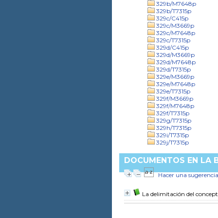
329b/M7648p
329b/T7315p
329c/C415p
329c/M3669p
329c/M7648p
329c/T7315p
329d/C415p
329d/M3669p
329d/M7648p
329d/T7315p
329e/M3669p
329e/M7648p
329e/T7315p
329f/M3669p
329f/M7648p
329f/T7315p
329g/T7315p
329h/T7315p
329i/T7315p
329j/T7315p
DOCUMENTOS EN LA B
Hacer una sugerenci
La delimitación del concept