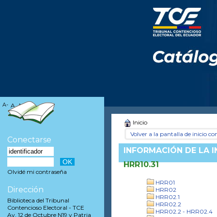
A-
A
A+
Inicio
Volver a la pantalla de inicio con
Conectarse
INFORMACIÓN DE LA 
HRR10.31
Olvidé mi contraseña
HRR01
Dirección
HRR02
HRR02.1
Biblioteca del Tribunal
HRR02.2
Contencioso Electoral - TCE
HRR02.2 - HRR02.4
Av. 12 de Octubre N19 y Patria