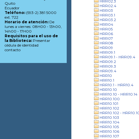
HRR02.3
Quito
HRR02.4
Ecuador
HRR03
Teléfono:
(593-2) 381 5000
HRR03.1
ext. 722
HRR03.2
Horario de atención:
De
HRR04
lunes a viernes: 08H00 - 13h00,
HRR05
14h00 - 17H00
HRR06
Requisitos para el uso de
HRR07
la Biblioteca:
Presentar
HRR08
cédula de identidad
HRR09
contacto
HRR09.1
HRR09.1 - HRR09.4
HRR09.2
HRR09.3
HRR09.4
HRR10
HRR10.1
HRR10.1 - HRR10.4
HRR10.10
HRR10.10 - HRR10.14
HRR10.100
HRR10.101
HRR10.102
HRR10.102 - HRR10.1
HRR10.103
HRR10.104
HRR10.105
HRR10.106
HRR10.107