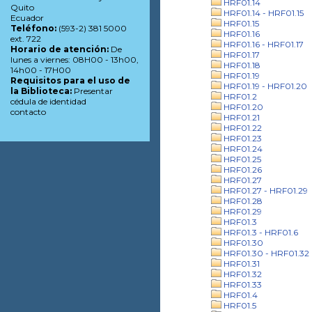
HRF01.14
Quito
HRF01.14 - HRF01.15
Ecuador
HRF01.15
Teléfono:
(593-2) 381 5000
HRF01.16
ext. 722
HRF01.16 - HRF01.17
Horario de atención:
De
HRF01.17
lunes a viernes: 08H00 - 13h00,
HRF01.18
14h00 - 17H00
HRF01.19
Requisitos para el uso de
HRF01.19 - HRF01.20
la Biblioteca:
Presentar
HRF01.2
cédula de identidad
HRF01.20
contacto
HRF01.21
HRF01.22
HRF01.23
HRF01.24
HRF01.25
HRF01.26
HRF01.27
HRF01.27 - HRF01.29
HRF01.28
HRF01.29
HRF01.3
HRF01.3 - HRF01.6
HRF01.30
HRF01.30 - HRF01.32
HRF01.31
HRF01.32
HRF01.33
HRF01.4
HRF01.5