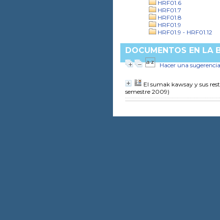
HRF01.6
HRF01.7
HRF01.8
HRF01.9
HRF01.9 - HRF01.12
DOCUMENTOS EN LA BI
Hacer una sugerenci
El sumak kawsay y sus restr
semestre 2009)