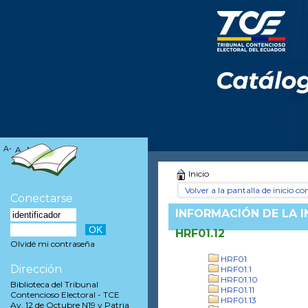
A-
A
A+
Inicio
Volver a la pantalla de inicio con
Conectarse
INFORMACIÓN DE LA 
HRF01.12
Olvidé mi contraseña
HRF01
Dirección
HRF01.1
HRF01.10
Biblioteca del Tribunal
HRF01.11
Contencioso Electoral - TCE
HRF01.13
Av. 12 de Octubre N19 y Patria