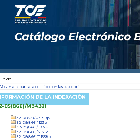
Inicio
Volver a la pantalla de inicio con las categorías...
NFORMACIÓN DE LA INDEXACIÓN
2-05(866)/M8432i
32-05(73)/C7698p
32-05(866)/I123p
32-05(866)/L319p
32-05(866)/N575e
32-05(866)/P1538p