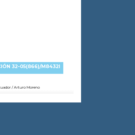
ÓN 32-05(866)/M8432I
Ecuador
/ Arturo Moreno