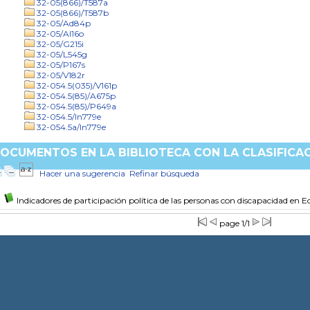
32-05(866)/T587a
32-05(866)/T587b
32-05/Ad84p
32-05/Al16o
32-05/G215i
32-05/L545g
32-05/P167s
32-05/V182r
32-054.5(035)/V161p
32-054.5(85)/A675p
32-054.5(85)/P649a
32-054.5/In779e
32-054.5a/In779e
OCUMENTOS EN LA BIBLIOTECA CON LA CLASIFICACI
Hacer una sugerencia
Refinar búsqueda
Indicadores de participación política de las personas con discapacidad en 
page 1/1