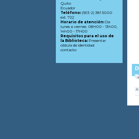
Quito
Ecuador
Teléfono:
(593-2) 381 5000
ext. 722
Horario de atención:
De
lunes a viernes: 08H00 - 13h00,
14h00 - 17H00
Requisitos para el uso de
la Biblioteca:
Presentar
cédula de identidad
contacto
D