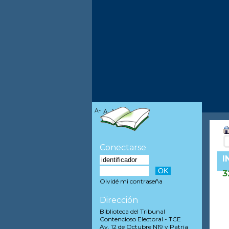
A-
A
A+
Conectarse
I
3
Olvidé mi contraseña
Dirección
Biblioteca del Tribunal
Contencioso Electoral - TCE
Av. 12 de Octubre N19 y Patria