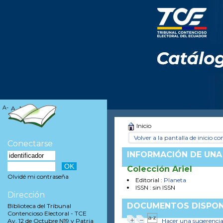
A-
A
A+
Inicio
Volver a la pantalla de inicio con
Conectarse
INFORMACIÓN DE UNA
Colección Ariel
Olvidé mi contraseña
Editorial :
Planeta
ISSN : sin ISSN
Dirección
DOCUMENTOS DISPON
Biblioteca del Tribunal
Contencioso Electoral - TCE
Hacer una sugerenci
Av. 12 de Octubre N19 y Patria