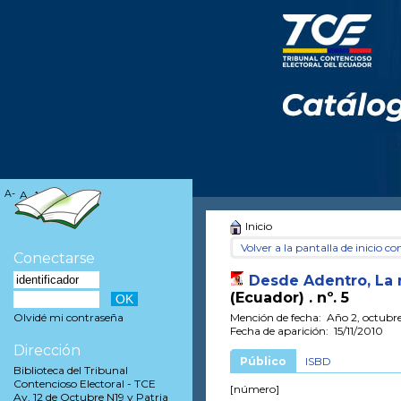
A-
A
A+
Inicio
Volver a la pantalla de inicio con
Conectarse
Desde Adentro, La n
(Ecuador) .
nº. 5
Mención de fecha: Año 2, octubr
Olvidé mi contraseña
Fecha de aparición: 15/11/2010
Dirección
Público
ISBD
Biblioteca del Tribunal
Contencioso Electoral - TCE
[número]
Av. 12 de Octubre N19 y Patria