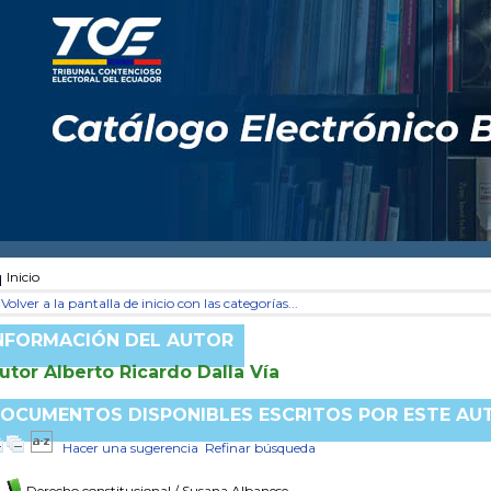
Inicio
Volver a la pantalla de inicio con las categorías...
NFORMACIÓN DEL AUTOR
utor Alberto Ricardo Dalla Vía
OCUMENTOS DISPONIBLES ESCRITOS POR ESTE AU
Hacer una sugerencia
Refinar búsqueda
Derecho constitucional
/ Susana Albanese