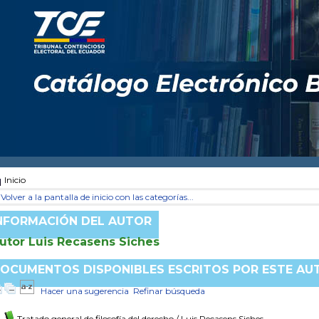
Inicio
Volver a la pantalla de inicio con las categorías...
NFORMACIÓN DEL AUTOR
utor Luis Recasens Siches
OCUMENTOS DISPONIBLES ESCRITOS POR ESTE AU
Hacer una sugerencia
Refinar búsqueda
Tratado general de filosofía del derecho
/ Luis Recasens Siches