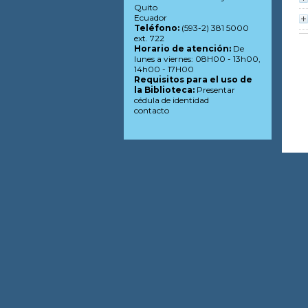
Quito
Ecuador
Teléfono:
(593-2) 381 5000
ext. 722
Horario de atención:
De
lunes a viernes: 08H00 - 13h00,
14h00 - 17H00
Requisitos para el uso de
la Biblioteca:
Presentar
cédula de identidad
contacto