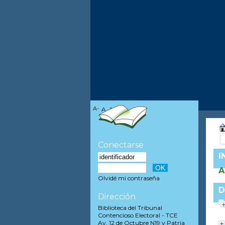
A-
A
A+
Conectarse
I
A
Olvidé mi contraseña
D
Dirección
Biblioteca del Tribunal
Contencioso Electoral - TCE
Av. 12 de Octubre N19 y Patria