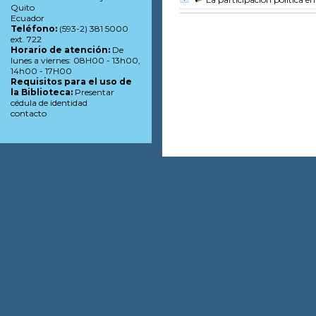
Quito
Ecuador
Teléfono:
(593-2) 381 5000
ext. 722
Horario de atención:
De
lunes a viernes: 08H00 - 13h00,
14h00 - 17H00
Requisitos para el uso de
la Biblioteca:
Presentar
cédula de identidad
contacto