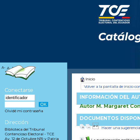
A-
A
A+
Inicio
Volver a la pantalla de inicio con
Conectarse
INFORMACIÓN DEL A
Autor M. Margaret Co
Olvidé mi contraseña
DOCUMENTOS DISPONI
Dirección
Hacer una sugerenci
Biblioteca del Tribunal
Contencioso Electoral - TCE
Av. 12 de Octubre N19 y Patria
La participación política e