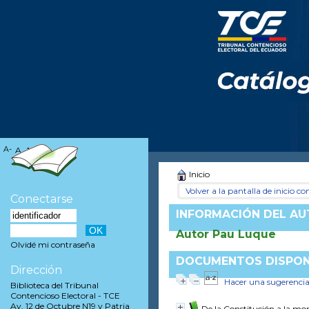
A-
A
A+
Inicio
Volver a la pantalla de inicio con
Conectarse
INFORMACIÓN DEL A
Autor Pau Luque
Olvidé mi contraseña
DOCUMENTOS DISPONI
Dirección
Hacer una sugerenci
Biblioteca del Tribunal
Contencioso Electoral - TCE
Av. 12 de Octubre N19 y Patria
De la Constitución a la mor