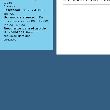
Quito
Ecuador
Teléfono:
(593-2) 381 5000
ext. 722
Horario de atención:
De
lunes a viernes: 08H00 - 13h00,
14h00 - 17H00
Requisitos para el uso de
la Biblioteca:
Presentar
cédula de identidad
contacto