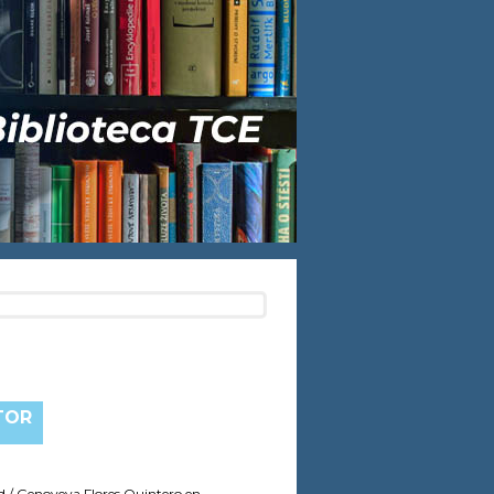
TOR
d
/ Genoveva Flores Quintero
en