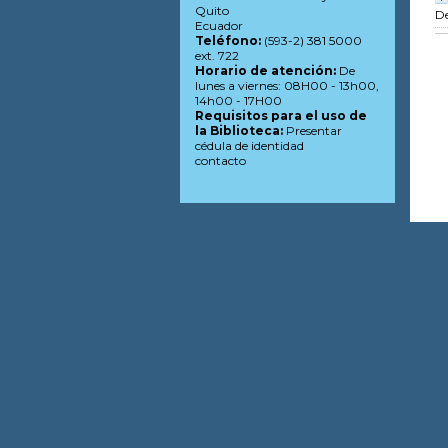
Quito
De
Ecuador
Teléfono:
(593-2) 381 5000
ext. 722
Horario de atención:
De
lunes a viernes: 08H00 - 13h00,
14h00 - 17H00
Requisitos para el uso de
la Biblioteca:
Presentar
cédula de identidad
contacto