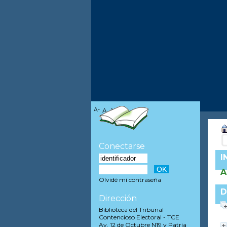
A-
A
A+
Conectarse
I
A
Olvidé mi contraseña
D
Dirección
Biblioteca del Tribunal
Contencioso Electoral - TCE
Av. 12 de Octubre N19 y Patria