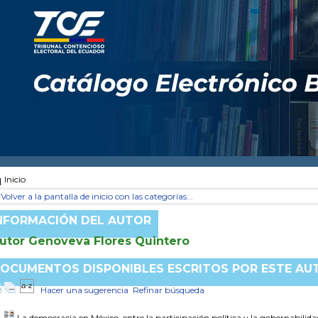
Inicio
Volver a la pantalla de inicio con las categorías...
NFORMACIÓN DEL AUTOR
utor Genoveva Flores Quintero
OCUMENTOS DISPONIBLES ESCRITOS POR ESTE AU
Hacer una sugerencia
Refinar búsqueda
La democracia en México, entre la participación política y la gobernabilida