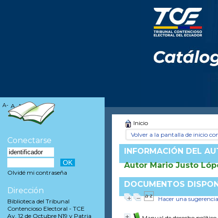
A-
A
A+
Inicio
Volver a la pantalla de inicio con
Conectarse
INFORMACIÓN DEL A
Autor Mario Justo Lóp
Olvidé mi contraseña
DOCUMENTOS DISPONI
Dirección
Hacer una sugerenci
Biblioteca del Tribunal
Contencioso Electoral - TCE
Av. 12 de Octubre N19 y Patria
Manual de derecho político