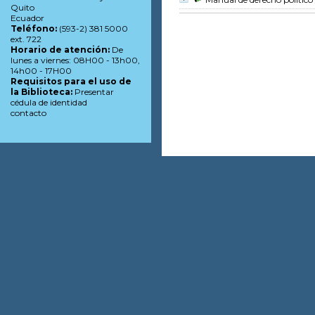
Quito
Ecuador
Teléfono:
(593-2) 381 5000
ext. 722
Horario de atención:
De
lunes a viernes: 08H00 - 13h00,
14h00 - 17H00
Requisitos para el uso de
la Biblioteca:
Presentar
cédula de identidad
contacto