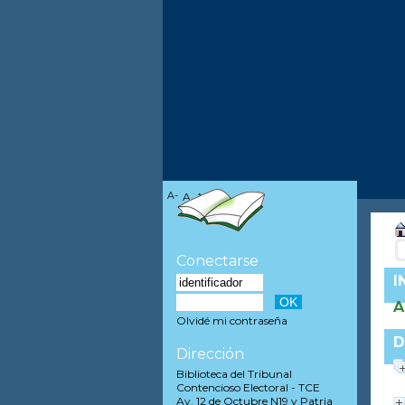
A-
A
A+
Conectarse
I
A
Olvidé mi contraseña
D
Dirección
Biblioteca del Tribunal
Contencioso Electoral - TCE
Av. 12 de Octubre N19 y Patria