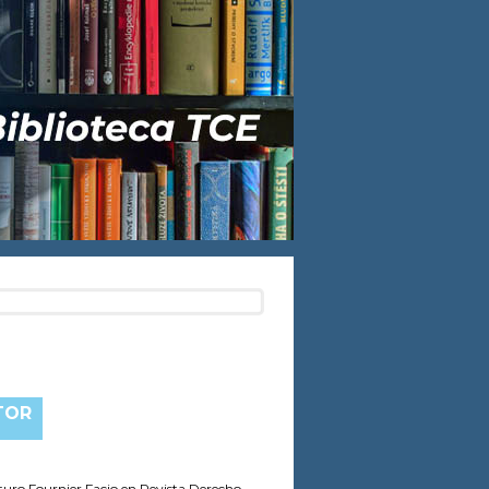
TOR
turo Fournier Facio
en Revista Derecho