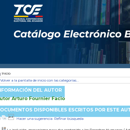
Inicio
Volver a la pantalla de inicio con las categorías...
NFORMACIÓN DEL AUTOR
utor Arturo Fournier Facio
OCUMENTOS DISPONIBLES ESCRITOS POR ESTE AU
Hacer una sugerencia
Refinar búsqueda
La inclusión, mecanismo para dar contenido a los Derechos Humanos
/ Ar