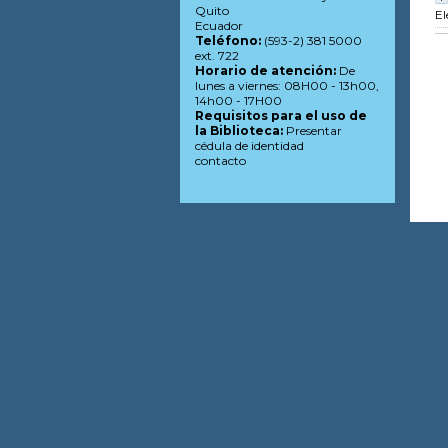
Quito
El
Ecuador
Teléfono:
(593-2) 381 5000
ext. 722
Horario de atención:
De
lunes a viernes: 08H00 - 13h00,
14h00 - 17H00
Requisitos para el uso de
la Biblioteca:
Presentar
cédula de identidad
contacto