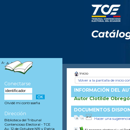
A-
A
A+
Inicio
Volver a la pantalla de inicio con
Conectarse
INFORMACIÓN DEL A
Autor Clotilde Obreg
Olvidé mi contraseña
DOCUMENTOS DISPONI
Dirección
Hacer una sugerenci
Biblioteca del Tribunal
Contencioso Electoral - TCE
Av. 12 de Octubre N19 y Patria
El proceso electoral y el Po