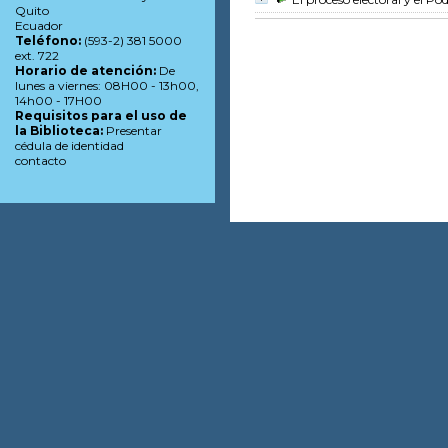
Quito
Ecuador
Teléfono:
(593-2) 381 5000
ext. 722
Horario de atención:
De
lunes a viernes: 08H00 - 13h00,
14h00 - 17H00
Requisitos para el uso de
la Biblioteca:
Presentar
cédula de identidad
contacto