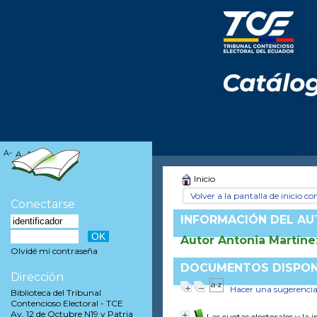
A-
A
A+
Inicio
Volver a la pantalla de inicio con
Conectarse
INFORMACIÓN DEL A
Autor Antonia Martín
Olvidé mi contraseña
DOCUMENTOS DISPONI
Dirección
Hacer una sugerenci
Biblioteca del Tribunal
Contencioso Electoral - TCE
Av. 12 de Octubre N19 y Patria
Las cuotas electorales y la