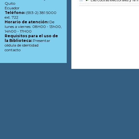
Quito
Ecuador
Teléfono:
(593-2) 381 5000
ext. 722
Horario de atención:
De
lunes a viernes: 08H00 - 13h00,
14h00 - 17H00
Requisitos para el uso de
la Biblioteca:
Presentar
cédula de identidad
contacto