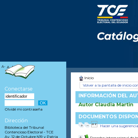
A-
A
A+
Inicio
Volver a la pantalla de inicio con
Conectarse
INFORMACIÓN DEL A
Autor Claudia Martin
Olvidé mi contraseña
DOCUMENTOS DISPONI
Dirección
Hacer una sugerenci
Biblioteca del Tribunal
Contencioso Electoral - TCE
Av. 12 de Octubre N19 y Patria
Derecho internacional de 