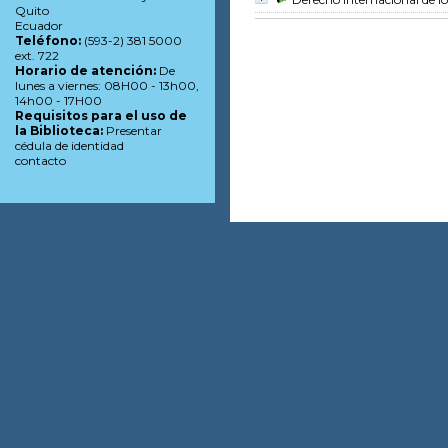
Quito
Ecuador
Teléfono:
(593-2) 381 5000
ext. 722
Horario de atención:
De
lunes a viernes: 08H00 - 13h00,
14h00 - 17H00
Requisitos para el uso de
la Biblioteca:
Presentar
cédula de identidad
contacto