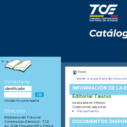
A-
A
A+
Inicio
Volver a la pantalla de inicio con
Conectarse
INFORMACIÓN DE LA E
Editorial Taurus
Olvidé mi contraseña
localizada en México
Colecciones adjuntas
Dirección
Pensamiento
Biblioteca del Tribunal
DOCUMENTOS DISPONI
Contencioso Electoral - TCE
Av. 12 de Octubre N19 y Patria