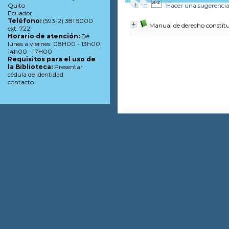
Hacer una sugerenci
Quito
Ecuador
Teléfono:
(593-2) 381 5000
Manual de derecho constitu
ext. 722
Horario de atención:
De
lunes a viernes: 08H00 - 13h00,
14h00 - 17H00
Requisitos para el uso de
la Biblioteca:
Presentar
cédula de identidad
contacto