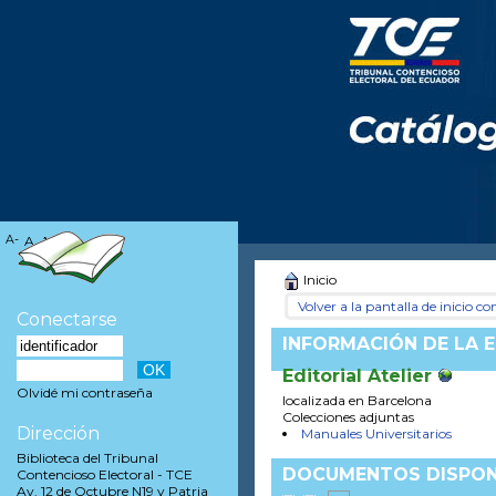
A-
A
A+
Inicio
Volver a la pantalla de inicio con
Conectarse
INFORMACIÓN DE LA E
Editorial Atelier
Olvidé mi contraseña
localizada en Barcelona
Colecciones adjuntas
Dirección
Manuales Universitarios
Biblioteca del Tribunal
DOCUMENTOS DISPONI
Contencioso Electoral - TCE
Av. 12 de Octubre N19 y Patria