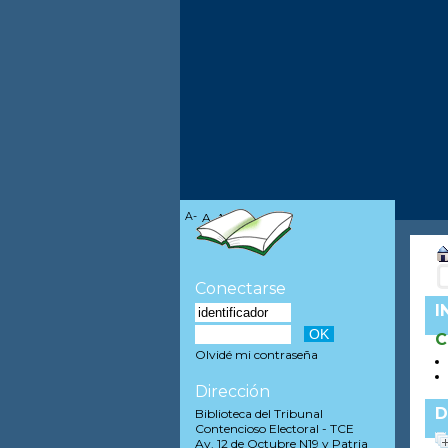
A-
A
A+
Conectarse
I
C
Olvidé mi contraseña
Dirección
D
Biblioteca del Tribunal
Contencioso Electoral - TCE
Av. 12 de Octubre N19 y Patria