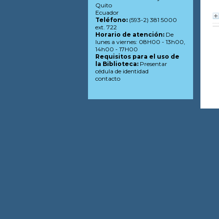
Quito
Ecuador
Teléfono:
(593-2) 381 5000
ext. 722
Horario de atención:
De
lunes a viernes: 08H00 - 13h00,
14h00 - 17H00
Requisitos para el uso de
la Biblioteca:
Presentar
cédula de identidad
contacto