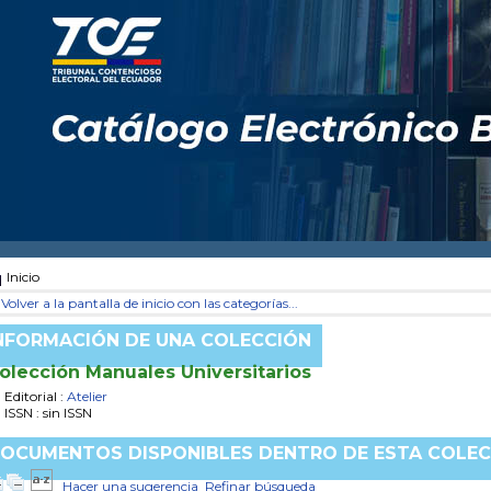
Inicio
Volver a la pantalla de inicio con las categorías...
NFORMACIÓN DE UNA COLECCIÓN
olección Manuales Universitarios
Editorial :
Atelier
ISSN : sin ISSN
OCUMENTOS DISPONIBLES DENTRO DE ESTA COLEC
Hacer una sugerencia
Refinar búsqueda