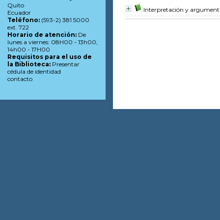
Quito
Interpretación y argumenta
Ecuador
Teléfono:
(593-2) 381 5000
ext. 722
Horario de atención:
De
lunes a viernes: 08H00 - 13h00,
14h00 - 17H00
Requisitos para el uso de
la Biblioteca:
Presentar
cédula de identidad
contacto