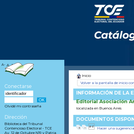
A-
A
A+
Inicio
Volver a la pantalla de inicio con
Conectarse
INFORMACIÓN DE LA E
Editorial Asociación A
Olvidé mi contraseña
localizada en Buenos Aires
Dirección
DOCUMENTOS DISPONI
Biblioteca del Tribunal
Hacer una sugerenci
Contencioso Electoral - TCE
Av. 12 de Octubre N19 y Patria