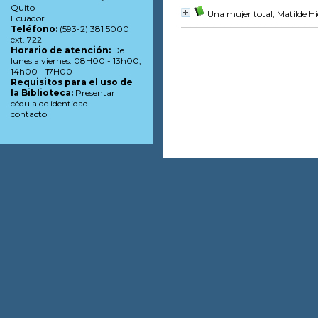
Quito
Una mujer total, Matilde Hi
Ecuador
Teléfono:
(593-2) 381 5000
ext. 722
Horario de atención:
De
lunes a viernes: 08H00 - 13h00,
14h00 - 17H00
Requisitos para el uso de
la Biblioteca:
Presentar
cédula de identidad
contacto