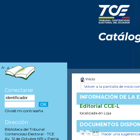
A-
A
A+
Inicio
Volver a la pantalla de inicio con
Conectarse
INFORMACIÓN DE LA E
Editorial CCE-L
Olvidé mi contraseña
localizada en Loja
Dirección
DOCUMENTOS DISPONI
Biblioteca del Tribunal
Hacer una sugerenci
Contencioso Electoral - TCE
Av. 12 de Octubre N19 y Patria