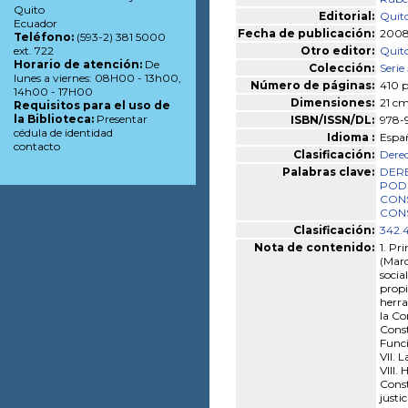
Quito
Editorial:
Quito
Ecuador
Fecha de publicación:
200
Teléfono:
(593-2) 381 5000
Otro editor:
Quito
ext. 722
Horario de atención:
De
Colección:
Serie
lunes a viernes: 08H00 - 13h00,
Número de páginas:
410 p
14h00 - 17H00
Dimensiones:
21 c
Requisitos para el uso de
la Biblioteca:
Presentar
ISBN/ISSN/DL:
978-
cédula de identidad
Idioma :
Espa
contacto
Clasificación:
Derec
Palabras clave:
DER
POD
CONS
CONS
Clasificación:
342.
Nota de contenido:
1. Pr
(Marc
socia
propi
herra
la Co
Const
Funci
VII. 
VIII.
Const
justi