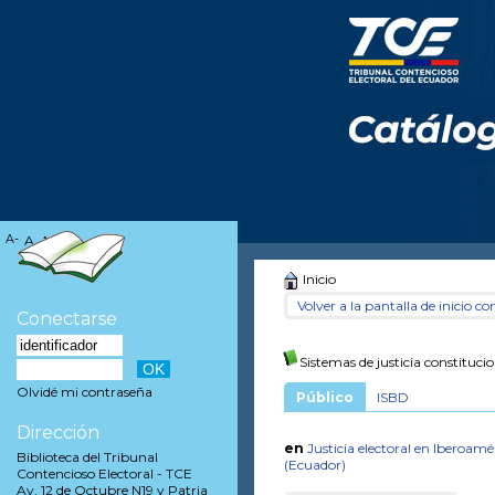
A-
A
A+
Inicio
Volver a la pantalla de inicio con
Conectarse
Sistemas de justicia constituci
Olvidé mi contraseña
Público
ISBD
Dirección
en
Justicia electoral en Iberoamé
Biblioteca del Tribunal
(Ecuador)
Contencioso Electoral - TCE
Av. 12 de Octubre N19 y Patria