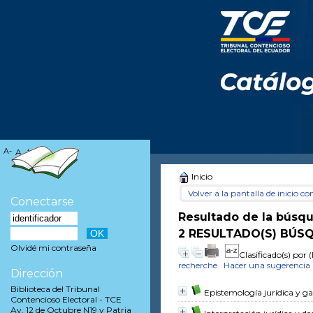
A-
A
A+
Inicio
Volver a la pantalla de inicio con
Conectarse
Resultado de la búsq
2 RESULTADO(S) BÚSQ
Olvidé mi contraseña
Clasificado(s) por
(
recherche
Hacer una sugerencia
Dirección
Biblioteca del Tribunal
Epistemología jurídica y g
Contencioso Electoral - TCE
Av. 12 de Octubre N19 y Patria