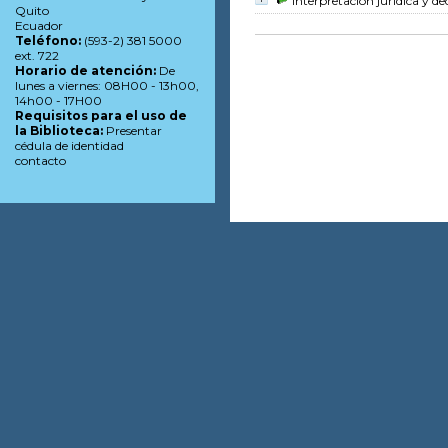
Interpretación jurídica y dec
Quito
Ecuador
Teléfono:
(593-2) 381 5000
ext. 722
Horario de atención:
De
lunes a viernes: 08H00 - 13h00,
14h00 - 17H00
Requisitos para el uso de
la Biblioteca:
Presentar
cédula de identidad
contacto