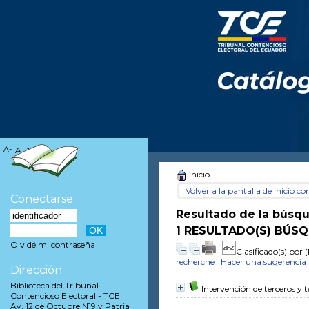
A-
A
A+
Inicio
Volver a la pantalla de inicio con
Conectarse
Resultado de la búsq
1 RESULTADO(S) BÚSQ
Olvidé mi contraseña
Clasificado(s) por
(
recherche
Hacer una sugerencia
Dirección
Biblioteca del Tribunal
Intervención de terceros y t
Contencioso Electoral - TCE
Av. 12 de Octubre N19 y Patria