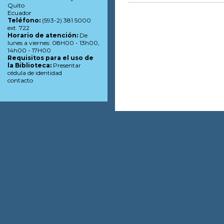
Quito
Ecuador
Teléfono:
(593-2) 381 5000
ext. 722
Horario de atención:
De
lunes a viernes: 08H00 - 13h00,
14h00 - 17H00
Requisitos para el uso de
la Biblioteca:
Presentar
cédula de identidad
contacto