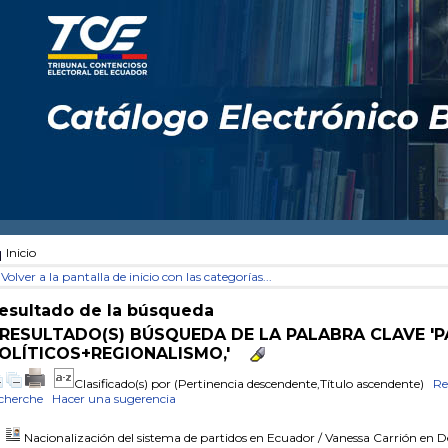
Inicio
Volver a la pantalla de inicio con las categorías...
esultado de la búsqueda
 RESULTADO(S) BÚSQUEDA DE LA PALABRA CLAVE '
OLÍTICOS+REGIONALISMO,'
Clasificado(s) por
(Pertinencia descendente,Título ascendente)
Re
cherche
Hacer una sugerencia
Nacionalización del sistema de partidos en Ecuador
/ Vanessa Carrión
en D