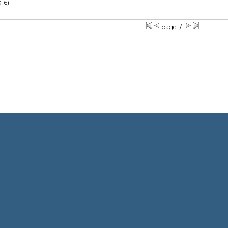
16)
page 1/1