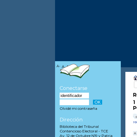
A-
A
A+
Conectarse
R
1
P
Olvidé mi contraseña
Dirección
re
Biblioteca del Tribunal
Contencioso Electoral - TCE
Av. 12 de Octubre N19 y Patria