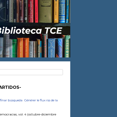
PARTIDOS-
finar búsqueda
Générer le flux rss de la
emocracias, vol. 4 (octubre-diciembre