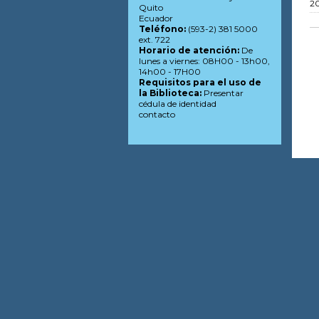
20
Quito
Ecuador
Teléfono:
(593-2) 381 5000
ext. 722
Horario de atención:
De
lunes a viernes: 08H00 - 13h00,
14h00 - 17H00
Requisitos para el uso de
la Biblioteca:
Presentar
cédula de identidad
contacto