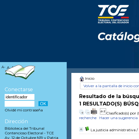
A-
A
A+
Inicio
Volver a la pantalla de inicio con
Conectarse
Resultado de la búsq
1 RESULTADO(S) BÚSQ
Olvidé mi contraseña
Clasificado(s) por
(
recherche
Hacer una sugerencia
Dirección
Biblioteca del Tribunal
La justicia administrativa
/
Contencioso Electoral - TCE
Av. 12 de Octubre N19 y Patria