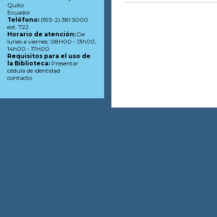
Quito
Ecuador
Teléfono:
(593-2) 381 5000
ext. 722
Horario de atención:
De
lunes a viernes: 08H00 - 13h00,
14h00 - 17H00
Requisitos para el uso de
la Biblioteca:
Presentar
cédula de identidad
contacto