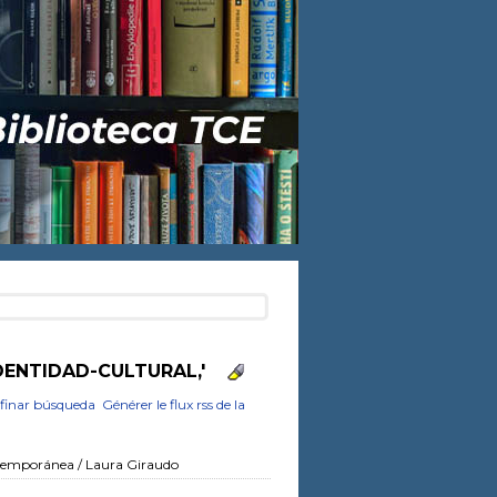
DENTIDAD-CULTURAL,'
finar búsqueda
Générer le flux rss de la
ontemporánea
/ Laura Giraudo