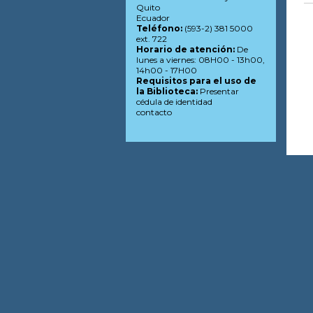
Quito
Ecuador
Teléfono:
(593-2) 381 5000
ext. 722
Horario de atención:
De
lunes a viernes: 08H00 - 13h00,
14h00 - 17H00
Requisitos para el uso de
la Biblioteca:
Presentar
cédula de identidad
contacto