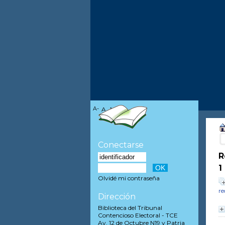
A-
A
A+
Conectarse
R
1
Olvidé mi contraseña
re
Dirección
Biblioteca del Tribunal
Contencioso Electoral - TCE
Av. 12 de Octubre N19 y Patria