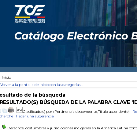
Inicio
Volver a la pantalla de inicio con las categorías...
esultado de la búsqueda
 RESULTADO(S) BÚSQUEDA DE LA PALABRA CLAVE 'I
Clasificado(s) por
(Pertinencia descendente,Título ascendente)
Re
cherche
Hacer una sugerencia
Derechos, costumbres y jurisdicciones indígenas en la América Latina c