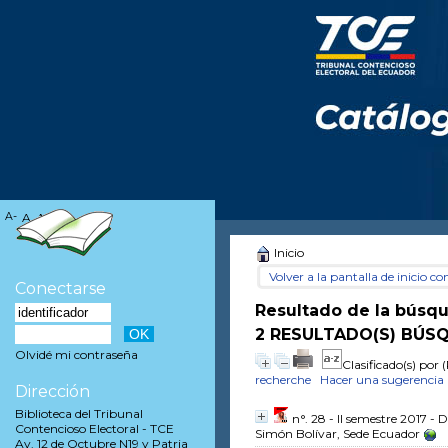
A-
A
A+
Inicio
Volver a la pantalla de inicio con
Conectarse
Resultado de la búsq
2 RESULTADO(S) BÚSQ
Olvidé mi contraseña
Clasificado(s) por
(
recherche
Hacer una sugerencia
Dirección
Biblioteca del Tribunal
n°. 28 - II semestre 2017 - 
Contencioso Electoral - TCE
Simón Bolívar, Sede Ecuador
Av. 12 de Octubre N19 y Patria