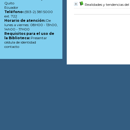
Quito
Realidades y tendencias del 
Ecuador
Teléfono:
(593-2) 381 5000
ext. 722
Horario de atención:
De
lunes a viernes: 08H00 - 13h00,
14h00 - 17H00
Requisitos para el uso de
la Biblioteca:
Presentar
cédula de identidad
contacto