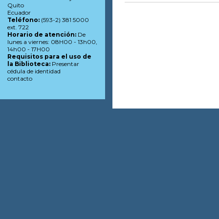
Quito
Ecuador
Teléfono:
(593-2) 381 5000
ext. 722
Horario de atención:
De
lunes a viernes: 08H00 - 13h00,
14h00 - 17H00
Requisitos para el uso de
la Biblioteca:
Presentar
cédula de identidad
contacto