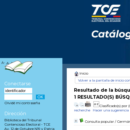
A-
A
A+
Inicio
Volver a la pantalla de inicio con
Conectarse
Resultado de la búsq
1 RESULTADO(S) BÚSQ
Olvidé mi contraseña
Clasificado(s) por
(
recherche
Hacer una sugerencia
Dirección
Biblioteca del Tribunal
Consulta popular
/ Germán
Contencioso Electoral - TCE
Av. 12 de Octubre N19 y Patria