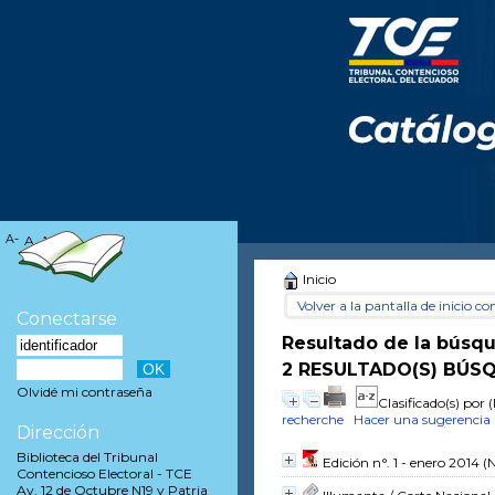
A-
A
A+
Inicio
Volver a la pantalla de inicio con
Conectarse
Resultado de la búsq
2 RESULTADO(S) BÚSQ
Olvidé mi contraseña
Clasificado(s) por
(
recherche
Hacer una sugerencia
Dirección
Biblioteca del Tribunal
Edición n°. 1 - enero 2014
(N
Contencioso Electoral - TCE
Av. 12 de Octubre N19 y Patria