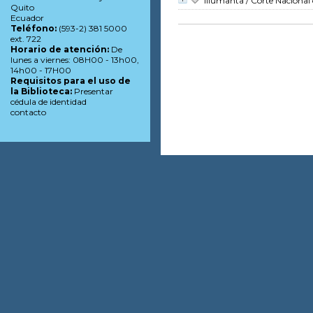
Illumanta
/ Corte Nacional 
Quito
Ecuador
Teléfono:
(593-2) 381 5000
ext. 722
Horario de atención:
De
lunes a viernes: 08H00 - 13h00,
14h00 - 17H00
Requisitos para el uso de
la Biblioteca:
Presentar
cédula de identidad
contacto