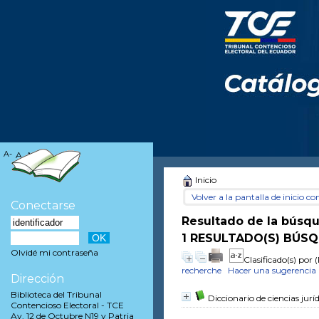
A-
A
A+
Inicio
Volver a la pantalla de inicio con
Conectarse
Resultado de la búsq
1 RESULTADO(S) BÚSQ
Olvidé mi contraseña
Clasificado(s) por
(
recherche
Hacer una sugerencia
Dirección
Biblioteca del Tribunal
Diccionario de ciencias juríd
Contencioso Electoral - TCE
Av. 12 de Octubre N19 y Patria