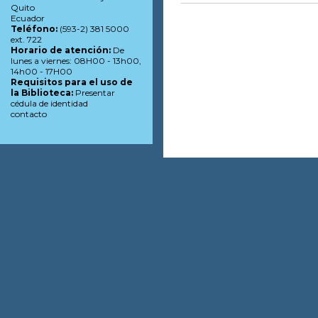
Quito
Ecuador
Teléfono:
(593-2) 381 5000
ext. 722
Horario de atención:
De
lunes a viernes: 08H00 - 13h00,
14h00 - 17H00
Requisitos para el uso de
la Biblioteca:
Presentar
cédula de identidad
contacto