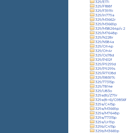
329/E17i
329/F188f
329/F3919i
329/In779a
329/M3662r
329/M3669p
329/M58264p/v.2
329/M7648p
329/N228r
329/N584a
329/Oh4p
329/Oh4r
329/Os78d
329/P612f
329/P9299d
329/P9299s
329/R7108d
329/R8597c
329/T7315p
329/T814e
329/U83o
329a(8)/Z79r
329a(8=6)/G9856f
329a/C415p
329a/M3669p
329a/M7648p
329a/T7315p
329a/Ur19p
329b/C415p
329b/M3669p