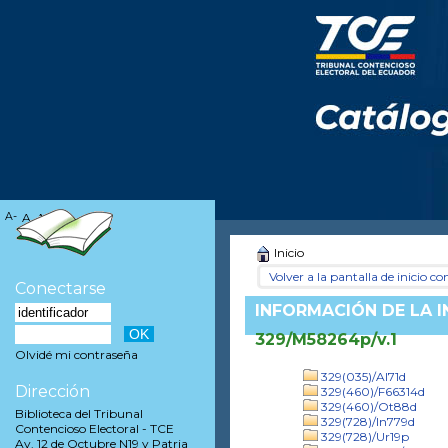
A-
A
A+
Inicio
Volver a la pantalla de inicio con
Conectarse
INFORMACIÓN DE LA 
329/M58264p/v.1
Olvidé mi contraseña
329(035)/Al71d
Dirección
329(460)/F66314d
329(460)/Ot88d
Biblioteca del Tribunal
329(728)/In779d
Contencioso Electoral - TCE
329(728)/Ur19p
Av. 12 de Octubre N19 y Patria