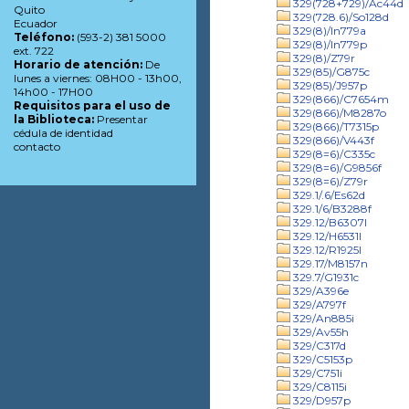
329(728+729)/Ac44d
Quito
329(728.6)/So128d
Ecuador
329(8)/In779a
Teléfono:
(593-2) 381 5000
329(8)/In779p
ext. 722
329(8)/Z79r
Horario de atención:
De
329(85)/G875c
lunes a viernes: 08H00 - 13h00,
329(85)/J957p
14h00 - 17H00
329(866)/C7654m
Requisitos para el uso de
329(866)/M8287o
la Biblioteca:
Presentar
329(866)/T7315p
cédula de identidad
329(866)/V443f
contacto
329(8=6)/C335c
329(8=6)/G9856f
329(8=6)/Z79r
329.1/.6/Es62d
329.1/6/B3288f
329.12/B6307l
329.12/H6531l
329.12/R1925l
329.17/M8157n
329.7/G1931c
329/A396e
329/A797f
329/An885i
329/Av55h
329/C317d
329/C5153p
329/C751i
329/C8115i
329/D957p