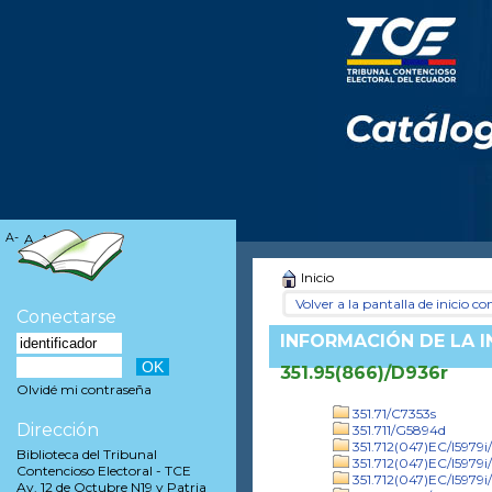
A-
A
A+
Inicio
Volver a la pantalla de inicio con
Conectarse
INFORMACIÓN DE LA 
351.95(866)/D936r
Olvidé mi contraseña
351.71/C7353s
Dirección
351.711/G5894d
351.712(047)EC/I5979
Biblioteca del Tribunal
351.712(047)EC/I5979i
Contencioso Electoral - TCE
351.712(047)EC/I5979i
Av. 12 de Octubre N19 y Patria