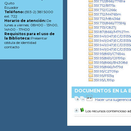
351.712(866)/T769a
Quito
351.712/B175s
Ecuador
351.712/G266c
Teléfono:
(593-2) 381 5000
351.712/M4765m
ext. 722
351.712/M8436d
Horario de atención:
De
351.713(866)/T7596j
lunes a viernes: 08H00 - 13h00,
351.713/C827j
14h00 - 17H00
351.87(866)/M7927m
Requisitos para el uso de
351.941(047)EC/D3135
la Biblioteca:
Presentar
351.941(047)EC/D3135
cédula de identidad
351.941(047)EC/D3135
contacto
351.941(047)EC/D3135
351.95(861)/C7654s
351.95(861)/G9199p
351.95(866)/B4308d
351.95(866)/M79d
351.95/C2709p
351.95/F513q
351.95/L199p
DOCUMENTOS EN LA BI
Hacer una sugerenci
Los recursos contencioso a