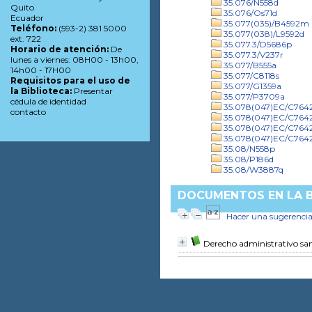
35.076/N558d
Quito
35.076/Os71d
Ecuador
35.077(035)/B4592m
Teléfono:
(593-2) 381 5000
35.077(038)/L9592d
ext. 722
35.077.3/D5686p
Horario de atención:
De
35.077.3/V237r
lunes a viernes: 08H00 - 13h00,
35.077/B555a
14h00 - 17H00
35.077/C8118s
Requisitos para el uso de
35.077/G1359a
la Biblioteca:
Presentar
35.077/P3709a
cédula de identidad
35.078(047)EC/C764
contacto
35.078(047)EC/C764
35.078(047)EC/C7642
35.078(047)EC/C7642
35.08/N558p
35.08/P186d
35.08/W3887q
DOCUMENTOS EN LA B
Hacer una sugerenci
Derecho administrativo sa