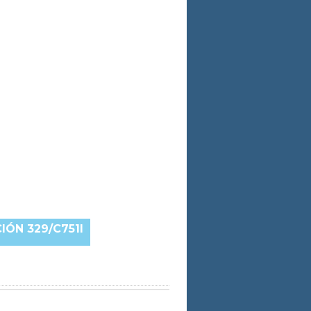
ÓN 329/C751I