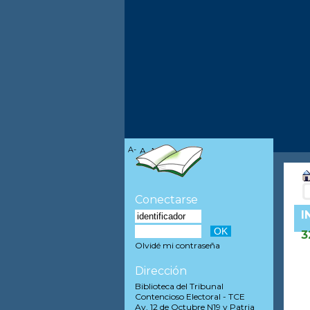
A-
A
A+
Conectarse
I
3
Olvidé mi contraseña
Dirección
Biblioteca del Tribunal
Contencioso Electoral - TCE
Av. 12 de Octubre N19 y Patria