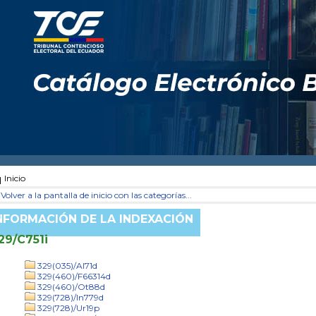
Inicio
Volver a la pantalla de inicio con las categorías...
NFORMACIÓN DE LA INDEXACIÓN
29/C751i
329(035)/Al71d
329(460)/F66314d
329(460)/Ot88d
329(728)/In779d
329(728)/Ur19p