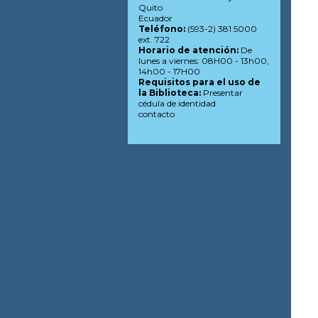
Quito
Ecuador
Teléfono:
(593-2) 381 5000
ext. 722
Horario de atención:
De
lunes a viernes: 08H00 - 13h00,
14h00 - 17H00
Requisitos para el uso de
la Biblioteca:
Presentar
cédula de identidad
contacto