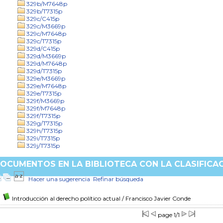
329b/M7648p
329b/T7315p
329c/C415p
329c/M3669p
329c/M7648p
329c/T7315p
329d/C415p
329d/M3669p
329d/M7648p
329d/T7315p
329e/M3669p
329e/M7648p
329e/T7315p
329f/M3669p
329f/M7648p
329f/T7315p
329g/T7315p
329h/T7315p
329i/T7315p
329j/T7315p
OCUMENTOS EN LA BIBLIOTECA CON LA CLASIFICACI
Hacer una sugerencia
Refinar búsqueda
Introducción al derecho político actual
/ Francisco Javier Conde
page 1/1