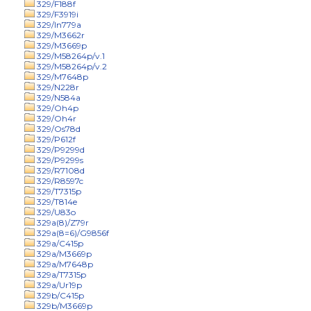
329/F188f
329/F3919i
329/In779a
329/M3662r
329/M3669p
329/M58264p/v.1
329/M58264p/v.2
329/M7648p
329/N228r
329/N584a
329/Oh4p
329/Oh4r
329/Os78d
329/P612f
329/P9299d
329/P9299s
329/R7108d
329/R8597c
329/T7315p
329/T814e
329/U83o
329a(8)/Z79r
329a(8=6)/G9856f
329a/C415p
329a/M3669p
329a/M7648p
329a/T7315p
329a/Ur19p
329b/C415p
329b/M3669p