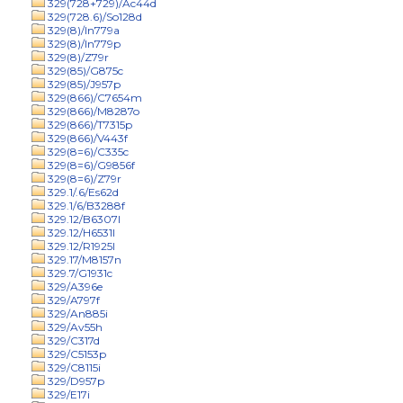
329(728+729)/Ac44d
329(728.6)/So128d
329(8)/In779a
329(8)/In779p
329(8)/Z79r
329(85)/G875c
329(85)/J957p
329(866)/C7654m
329(866)/M8287o
329(866)/T7315p
329(866)/V443f
329(8=6)/C335c
329(8=6)/G9856f
329(8=6)/Z79r
329.1/.6/Es62d
329.1/6/B3288f
329.12/B6307l
329.12/H6531l
329.12/R1925l
329.17/M8157n
329.7/G1931c
329/A396e
329/A797f
329/An885i
329/Av55h
329/C317d
329/C5153p
329/C8115i
329/D957p
329/E17i