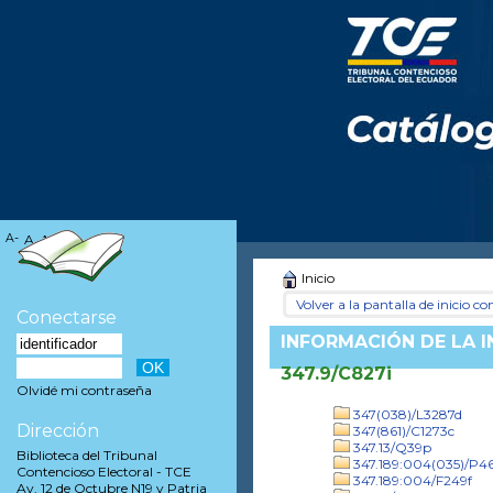
A-
A
A+
Inicio
Volver a la pantalla de inicio con
Conectarse
INFORMACIÓN DE LA 
347.9/C827i
Olvidé mi contraseña
347(038)/L3287d
Dirección
347(861)/C1273c
347.13/Q39p
Biblioteca del Tribunal
347.189:004(035)/P
Contencioso Electoral - TCE
347.189:004/F249f
Av. 12 de Octubre N19 y Patria