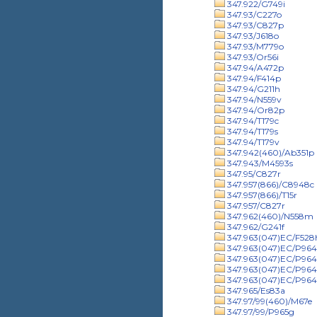
347.922/G749i
347.93/C227o
347.93/C827p
347.93/J618o
347.93/M779o
347.93/Or56i
347.94/A472p
347.94/F414p
347.94/G211h
347.94/N559v
347.94/Or82p
347.94/T179c
347.94/T179s
347.94/T179v
347.942(460)/Ab351p
347.943/M4593s
347.95/C827r
347.957(866)/C8948c
347.957(866)/T15r
347.957/C827r
347.962(460)/N558m
347.962/G241f
347.963(047)EC/F528
347.963(047)EC/P9641
347.963(047)EC/P9641
347.963(047)EC/P964
347.963(047)EC/P964
347.965/Es83a
347.97/99(460)/M67e
347.97/99/P965g