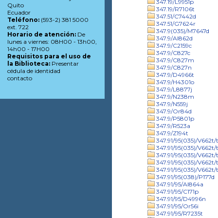
347.19/L9951p
Quito
347.19/R7106t
Ecuador
347.51/C7442d
Teléfono:
(593-2) 381 5000
347.51/G7624r
ext. 722
347.9(035)/M7647d
Horario de atención:
De
347.9/Al862d
lunes a viernes: 08H00 - 13h00,
347.9/C2159c
14h00 - 17H00
347.9/C827c
Requisitos para el uso de
347.9/C827m
la Biblioteca:
Presentar
347.9/C827n
cédula de identidad
347.9/D4966t
contacto
347.9/H4301o
347.9/L8877j
347.9/N238m
347.9/N559j
347.9/Or84d
347.9/P5801p
347.9/R523a
347.9/Z194t
347.91/95(035)/V662t/t
347.91/95(035)/V662t/t
347.91/95(035)/V662t/t
347.91/95(035)/V662t/
347.91/95(035)/V662t/t
347.91/95(038)/P177d
347.91/95/Al864a
347.91/95/C171p
347.91/95/D4996n
347.91/95/Or56i
347.91/95/R7235t