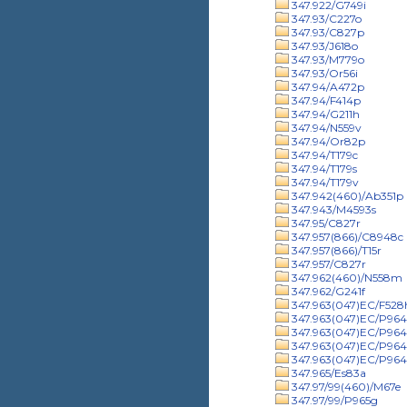
347.922/G749i
347.93/C227o
347.93/C827p
347.93/J618o
347.93/M779o
347.93/Or56i
347.94/A472p
347.94/F414p
347.94/G211h
347.94/N559v
347.94/Or82p
347.94/T179c
347.94/T179s
347.94/T179v
347.942(460)/Ab351p
347.943/M4593s
347.95/C827r
347.957(866)/C8948c
347.957(866)/T15r
347.957/C827r
347.962(460)/N558m
347.962/G241f
347.963(047)EC/F528
347.963(047)EC/P9641
347.963(047)EC/P9641
347.963(047)EC/P964
347.963(047)EC/P964
347.965/Es83a
347.97/99(460)/M67e
347.97/99/P965g