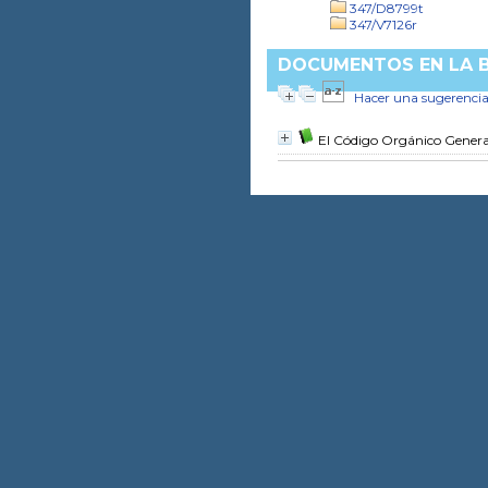
347/D8799t
347/V7126r
DOCUMENTOS EN LA BI
Hacer una sugerenci
El Código Orgánico Genera