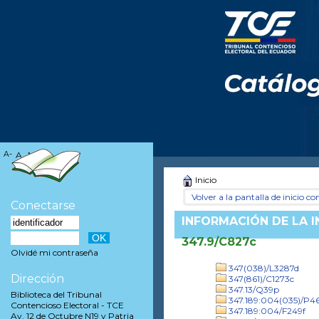
A-
A
A+
Inicio
Volver a la pantalla de inicio con
Conectarse
INFORMACIÓN DE LA 
347.9/C827c
Olvidé mi contraseña
347(038)/L3287d
Dirección
347(861)/C1273c
347.13/Q39p
Biblioteca del Tribunal
347.189:004(035)/P
Contencioso Electoral - TCE
347.189:004/F249f
Av. 12 de Octubre N19 y Patria