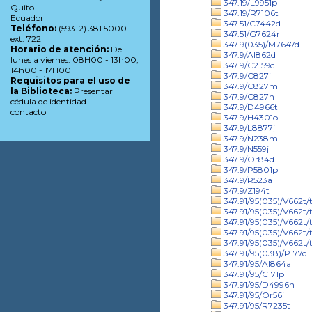
347.19/L9951p
Quito
347.19/R7106t
Ecuador
347.51/C7442d
Teléfono:
(593-2) 381 5000
347.51/G7624r
ext. 722
347.9(035)/M7647d
Horario de atención:
De
347.9/Al862d
lunes a viernes: 08H00 - 13h00,
347.9/C2159c
14h00 - 17H00
347.9/C827i
Requisitos para el uso de
347.9/C827m
la Biblioteca:
Presentar
347.9/C827n
cédula de identidad
347.9/D4966t
contacto
347.9/H4301o
347.9/L8877j
347.9/N238m
347.9/N559j
347.9/Or84d
347.9/P5801p
347.9/R523a
347.9/Z194t
347.91/95(035)/V662t/t
347.91/95(035)/V662t/t
347.91/95(035)/V662t/t
347.91/95(035)/V662t/
347.91/95(035)/V662t/t
347.91/95(038)/P177d
347.91/95/Al864a
347.91/95/C171p
347.91/95/D4996n
347.91/95/Or56i
347.91/95/R7235t