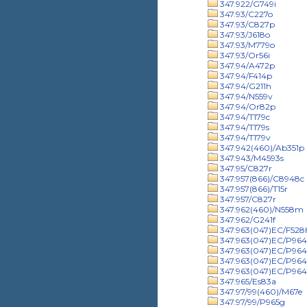
347.922/G749i
347.93/C227o
347.93/C827p
347.93/J618o
347.93/M779o
347.93/Or56i
347.94/A472p
347.94/F414p
347.94/G211h
347.94/N559v
347.94/Or82p
347.94/T179c
347.94/T179s
347.94/T179v
347.942(460)/Ab351p
347.943/M4593s
347.95/C827r
347.957(866)/C8948c
347.957(866)/T15r
347.957/C827r
347.962(460)/N558m
347.962/G241f
347.963(047)EC/F528
347.963(047)EC/P9641
347.963(047)EC/P9641
347.963(047)EC/P964
347.963(047)EC/P964
347.965/Es83a
347.97/99(460)/M67e
347.97/99/P965g