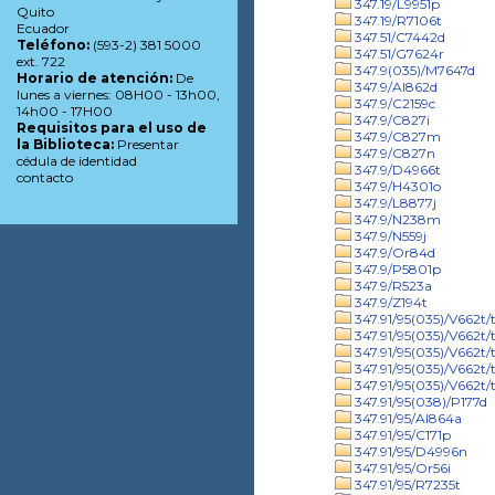
347.19/L9951p
Quito
347.19/R7106t
Ecuador
347.51/C7442d
Teléfono:
(593-2) 381 5000
347.51/G7624r
ext. 722
347.9(035)/M7647d
Horario de atención:
De
347.9/Al862d
lunes a viernes: 08H00 - 13h00,
347.9/C2159c
14h00 - 17H00
347.9/C827i
Requisitos para el uso de
347.9/C827m
la Biblioteca:
Presentar
347.9/C827n
cédula de identidad
347.9/D4966t
contacto
347.9/H4301o
347.9/L8877j
347.9/N238m
347.9/N559j
347.9/Or84d
347.9/P5801p
347.9/R523a
347.9/Z194t
347.91/95(035)/V662t/t
347.91/95(035)/V662t/t
347.91/95(035)/V662t/t
347.91/95(035)/V662t/
347.91/95(035)/V662t/t
347.91/95(038)/P177d
347.91/95/Al864a
347.91/95/C171p
347.91/95/D4996n
347.91/95/Or56i
347.91/95/R7235t