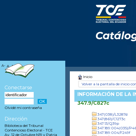
A-
A
A+
Inicio
Volver a la pantalla de inicio con
Conectarse
INFORMACIÓN DE LA 
347.9/C827c
Olvidé mi contraseña
347(038)/L3287d
Dirección
347(861)/C1273c
347.13/Q39p
Biblioteca del Tribunal
347.189:004(035)/P
Contencioso Electoral - TCE
347.189:004/F249f
Av. 12 de Octubre N19 y Patria