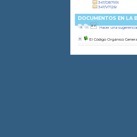
347/D8799t
347/V7126r
DOCUMENTOS EN LA BI
Hacer una sugerenci
El Código Orgánico Genera