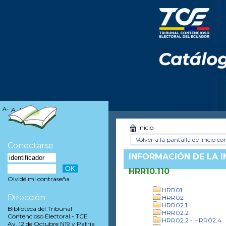
A-
A
A+
Inicio
Volver a la pantalla de inicio con
Conectarse
INFORMACIÓN DE LA 
HRR10.110
Olvidé mi contraseña
HRR01
Dirección
HRR02
HRR02.1
Biblioteca del Tribunal
HRR02.2
Contencioso Electoral - TCE
HRR02.2 - HRR02.4
Av. 12 de Octubre N19 y Patria