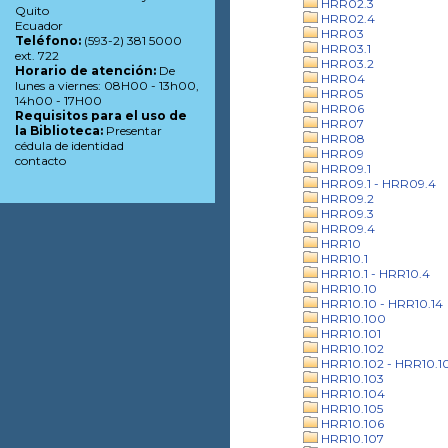
HRR02.3
Quito
HRR02.4
Ecuador
HRR03
Teléfono:
(593-2) 381 5000
HRR03.1
ext. 722
HRR03.2
Horario de atención:
De
HRR04
lunes a viernes: 08H00 - 13h00,
HRR05
14h00 - 17H00
HRR06
Requisitos para el uso de
HRR07
la Biblioteca:
Presentar
HRR08
cédula de identidad
HRR09
contacto
HRR09.1
HRR09.1 - HRR09.4
HRR09.2
HRR09.3
HRR09.4
HRR10
HRR10.1
HRR10.1 - HRR10.4
HRR10.10
HRR10.10 - HRR10.14
HRR10.100
HRR10.101
HRR10.102
HRR10.102 - HRR10.1
HRR10.103
HRR10.104
HRR10.105
HRR10.106
HRR10.107