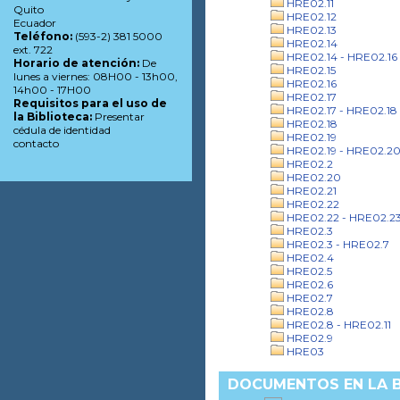
HRE02.11
Quito
HRE02.12
Ecuador
HRE02.13
Teléfono:
(593-2) 381 5000
HRE02.14
ext. 722
HRE02.14 - HRE02.16
Horario de atención:
De
HRE02.15
lunes a viernes: 08H00 - 13h00,
HRE02.16
14h00 - 17H00
HRE02.17
Requisitos para el uso de
HRE02.17 - HRE02.18
la Biblioteca:
Presentar
HRE02.18
cédula de identidad
HRE02.19
contacto
HRE02.19 - HRE02.2
HRE02.2
HRE02.20
HRE02.21
HRE02.22
HRE02.22 - HRE02.2
HRE02.3
HRE02.3 - HRE02.7
HRE02.4
HRE02.5
HRE02.6
HRE02.7
HRE02.8
HRE02.8 - HRE02.11
HRE02.9
HRE03
DOCUMENTOS EN LA BI