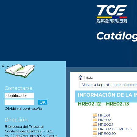
A-
A
A+
Inicio
Volver a la pantalla de inicio con
Conectarse
INFORMACIÓN DE LA 
HRE02.12 - HRE02.13
Olvidé mi contraseña
HRE01
Dirección
HRE02
HRE02.1
Biblioteca del Tribunal
HRE02.1 - HRE02.2
Contencioso Electoral - TCE
HRE02.10
Av. 12 de Octubre N19 y Patria