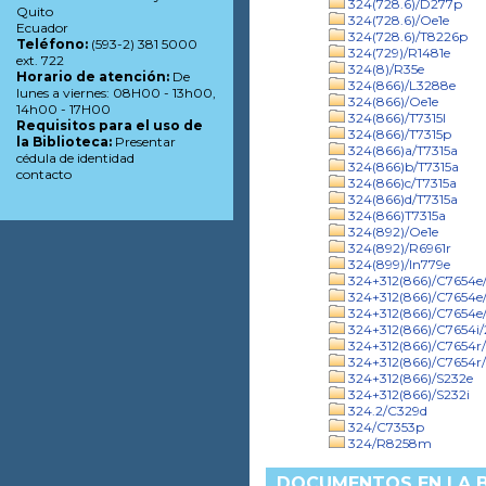
324(728.6)/D277p
Quito
324(728.6)/Oe1e
Ecuador
324(728.6)/T8226p
Teléfono:
(593-2) 381 5000
324(729)/R1481e
ext. 722
324(8)/R35e
Horario de atención:
De
324(866)/L3288e
lunes a viernes: 08H00 - 13h00,
324(866)/Oe1e
14h00 - 17H00
324(866)/T7315l
Requisitos para el uso de
324(866)/T7315p
la Biblioteca:
Presentar
324(866)a/T7315a
cédula de identidad
324(866)b/T7315a
contacto
324(866)c/T7315a
324(866)d/T7315a
324(866)T7315a
324(892)/Oe1e
324(892)/R6961r
324(899)/In779e
324+312(866)/C7654e
324+312(866)/C7654e
324+312(866)/C7654e
324+312(866)/C7654i/
324+312(866)/C7654r
324+312(866)/C7654r
324+312(866)/S232e
324+312(866)/S232i
324.2/C329d
324/C7353p
324/R8258m
DOCUMENTOS EN LA BI