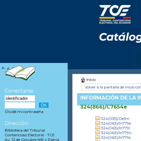
A-
A
A+
Inicio
Volver a la pantalla de inicio con
Conectarse
INFORMACIÓN DE LA 
324(866)/C7654e
Olvidé mi contraseña
324(035)/Oe1m
Dirección
324(063)/In779e
324(063)/In779l
Biblioteca del Tribunal
324(063)/In779n
Contencioso Electoral - TCE
324(063)/In779s
Av. 12 de Octubre N19 y Patria