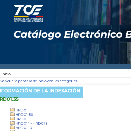
Inicio
Volver a la pantalla de inicio con las categorías...
NFORMACIÓN DE LA INDEXACIÓN
RD01.35
HRD01
HRD01-56
HRD01.1
HRD01.1 - HRD01.9
HRD01.10