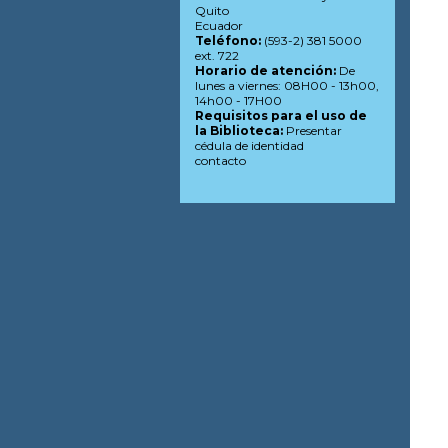
Quito
Ecuador
Teléfono:
(593-2) 381 5000
ext. 722
Horario de atención:
De
lunes a viernes: 08H00 - 13h00,
14h00 - 17H00
Requisitos para el uso de
la Biblioteca:
Presentar
cédula de identidad
contacto