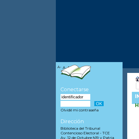
A-
A
A+
Conectarse
I
H
Olvidé mi contraseña
Dirección
Biblioteca del Tribunal
Contencioso Electoral - TCE
Av. 12 de Octubre N19 y Patria