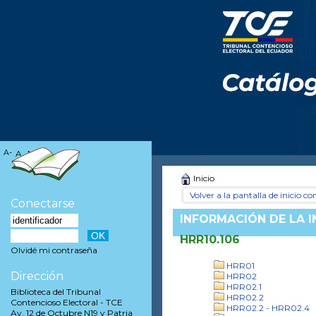
A-
A
A+
Inicio
Volver a la pantalla de inicio con
Conectarse
INFORMACIÓN DE LA 
HRR10.106
Olvidé mi contraseña
HRR01
Dirección
HRR02
HRR02.1
Biblioteca del Tribunal
HRR02.2
Contencioso Electoral - TCE
HRR02.2 - HRR02.4
Av. 12 de Octubre N19 y Patria