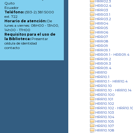
HRR02.3
Quito
HRR02.4
Ecuador
HRR03
Teléfono:
(593-2) 381 5000
HRR03.1
ext. 722
HRR03.2
Horario de atención:
De
HRR04
lunes a viernes: 08H00 - 13h00,
HRR05
14h00 - 17H00
HRR06
Requisitos para el uso de
HRR07
la Biblioteca:
Presentar
HRR08
cédula de identidad
HRR09
contacto
HRR09.1
HRR09.1 - HRR09.4
HRR09.2
HRR09.3
HRR09.4
HRR10
HRR10.1
HRR10.1 - HRR10.4
HRR10.10
HRR10.10 - HRR10.14
HRR10.100
HRR10.101
HRR10.102
HRR10.102 - HRR10.1
HRR10.103
HRR10.104
HRR10.105
HRR10.107
HRR10.108