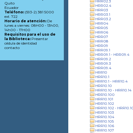
HRR02.3
Quito
HRR02.4
Ecuador
HRR03
Teléfono:
(593-2) 381 5000
HRR03.1
ext. 722
HRR03.2
Horario de atención:
De
HRR04
lunes a viernes: 08H00 - 13h00,
HRR05
14h00 - 17H00
HRR06
Requisitos para el uso de
HRR07
la Biblioteca:
Presentar
HRR08
cédula de identidad
HRR09
contacto
HRR09.1
HRR09.1 - HRR09.4
HRR09.2
HRR09.3
HRR09.4
HRR10
HRR10.1
HRR10.1 - HRR10.4
HRR10.10
HRR10.10 - HRR10.14
HRR10.100
HRR10.101
HRR10.102
HRR10.102 - HRR10.1
HRR10.103
HRR10.104
HRR10.105
HRR10.106
HRR10.107