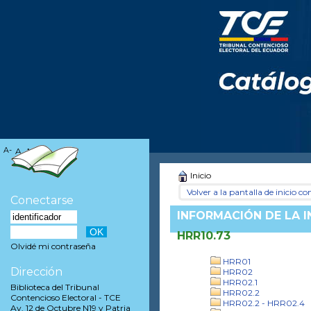
A-
A
A+
Inicio
Volver a la pantalla de inicio con
Conectarse
INFORMACIÓN DE LA 
HRR10.73
Olvidé mi contraseña
HRR01
Dirección
HRR02
HRR02.1
Biblioteca del Tribunal
HRR02.2
Contencioso Electoral - TCE
HRR02.2 - HRR02.4
Av. 12 de Octubre N19 y Patria